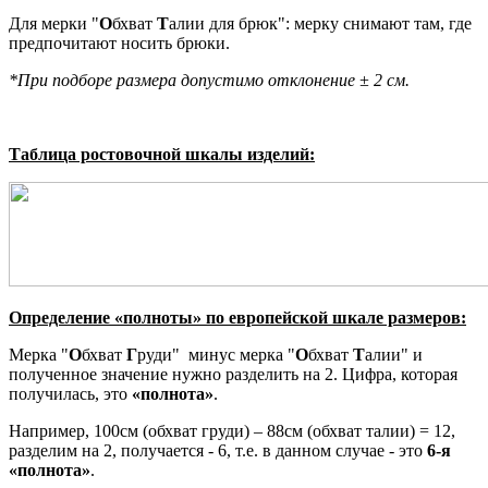
Для мерки "
О
бхват
Т
алии для брюк": мерку снимают там, где
предпочитают носить брюки.
*При подборе размера допустимо отклонение ± 2 см.
Таблица ростовочной шкалы изделий:
Определение «полноты» по европейской шкале размеров:
Мерка "
О
бхват
Г
руди" минус мерка "
О
бхват
Т
алии" и
полученное значение нужно разделить на 2. Цифра, которая
получилась, это
«полнота»
.
Например, 100см (обхват груди) – 88см (обхват талии) = 12,
разделим на 2, получается - 6, т.е. в данном случае - это
6-я
«полнота»
.