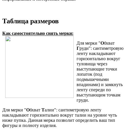
Таблица размеров
Как самостоятельно снять мерки:
Для мерки "
О
бхват
Г
руди": сантиметровую
ленту накладывают
горизонтально вокруг
туловища через
выступающие точки
лопаток (под
подмышечными
впадинами) и замкнуть
ленту спереди по
выступающим точкам
груди.
Для мерки "
О
бхват
Т
алии": сантиметровую ленту
накладывают горизонтально вокруг талии на уровне чуть
ниже пупка. Данная мерка позволит определить ваш тип
фигуры и полноту изделия.