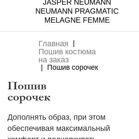
Melagne Femme
JASPER NEUMANN
NEUMANN PRAGMATIC
Стоимость
Смокинг
MELAGNE FEMME
Смокинги
изготовления
Верхняя одежда
Для солидных
Главная
|
Подарочный
Пошив костюма
мужчин
Трикотаж
сертификат
на заказ
|
Пошив сорочек
Все коллекции
Рубашки
Корпоративным
Пошив
клиентам
сорочек
Женская одежда
Специальные
SALE
Дополнять образ, при этом
предложения
обеспечивая максимальный