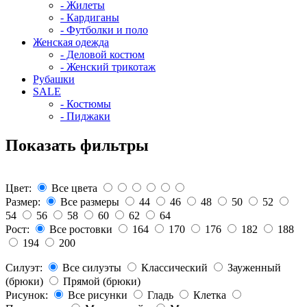
- Жилеты
- Кардиганы
- Футболки и поло
Женская одежда
- Деловой костюм
- Женский трикотаж
Рубашки
SALE
- Костюмы
- Пиджаки
Показать фильтры
Цвет:
Все цвета
Размер:
Все размеры
44
46
48
50
52
54
56
58
60
62
64
Рост:
Все ростовки
164
170
176
182
188
194
200
Силуэт:
Все силуэты
Классический
Зауженный
(брюки)
Прямой (брюки)
Рисунок:
Все рисунки
Гладь
Клетка