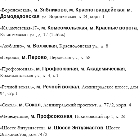
«Воронежская»,
,
,
м. Зябликово
м. Красногвардейская
м.
, ул. Воронежская, д.24, корп. 1
Домодедовская
«Каланчевская-17»,
,
,
м. Комсомольская
м. Красные ворота
Каланчевская ул., д. 17 (1 этаж)
«Люблино»,
, Краснодонская ул., д. 8
м. Волжская
«Перово»,
, Перовская ул., д. 58
м. Перово
«Профсоюзная»,
,
,
м. Профсоюзная
м. Академическая
Кржижановская ул., д. 4, к.1
«Речной вокзал»,
, Ленинградское шоссе, дом
м. Речной вокзал
94, стр.1
«Сокол»,
, Ленинградский проспект, д. 77/2, корп. 4
м. Сокол
«Черемушки»,
, Нахимовский пр-т, д. 26
м. Профсоюзная
«Шоссе Энтузиастов»,
, Шоссе
м. Шоссе Энтузиастов
Энтузиастов, дом 74/2