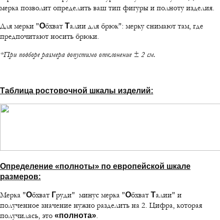
мерка позволит определить ваш тип фигуры и полноту изделия.
Для мерки "
бхват
алии для брюк": мерку снимают там, где
О
Т
предпочитают носить брюки.
*При подборе размера допустимо отклонение ± 2 см.
Таблица ростовочной шкалы изделий:
Определение «полноты» по европейской шкале
размеров:
Мерка "
бхват
руди" минус мерка "
бхват
алии" и
О
Г
О
Т
полученное значение нужно разделить на 2. Цифра, которая
получилась, это
.
«полнота»