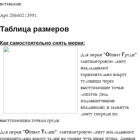
вставками.
Арт.206602/3991
Таблица размеров
Как самостоятельно снять мерки:
Для мерки "
бхват
руди":
О
Г
сантиметровую ленту
накладывают
горизонтально вокруг
туловища через
выступающие точки
лопаток (под
подмышечными
впадинами) и замкнуть
ленту спереди по
выступающим точкам груди.
Для мерки "
бхват
алии": сантиметровую ленту накладывают
О
Т
горизонтально вокруг талии на уровне чуть ниже пупка. Данная