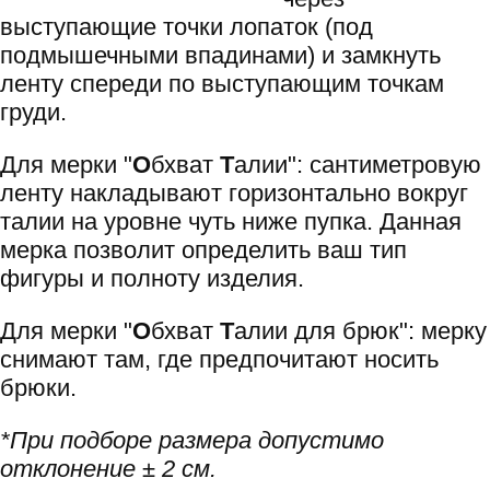
выступающие точки лопаток (под
подмышечными впадинами) и замкнуть
ленту спереди по выступающим точкам
груди.
Для мерки "
О
бхват
Т
алии": сантиметровую
ленту накладывают горизонтально вокруг
талии на уровне чуть ниже пупка. Данная
мерка позволит определить ваш тип
фигуры и полноту изделия.
Для мерки "
О
бхват
Т
алии для брюк": мерку
снимают там, где предпочитают носить
брюки.
*При подборе размера допустимо
отклонение ± 2 см.