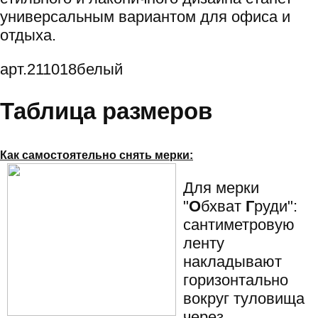
универсальным вариантом для офиса и
отдыха.
арт.211018белый
Таблица размеров
Как самостоятельно снять мерки:
Для мерки
"
О
бхват
Г
руди":
сантиметровую
ленту
накладывают
горизонтально
вокруг туловища
через