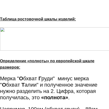
Таблица ростовочной шкалы изделий:
Определение «полноты» по европейской шкале
размеров:
Мерка "
О
бхват
Г
руди" минус мерка
"
О
бхват
Т
алии" и полученное значение
нужно разделить на 2. Цифра, которая
получилась, это
«полнота»
.