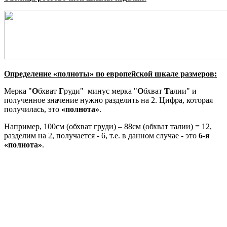
Определение «полноты» по европейской шкале размеров:
Мерка "
О
бхват
Г
руди" минус мерка "
О
бхват
Т
алии" и
полученное значение нужно разделить на 2. Цифра, которая
получилась, это
«полнота»
.
Например, 100см (обхват груди) – 88см (обхват талии) = 12,
разделим на 2, получается - 6, т.е. в данном случае - это
6-я
«полнота»
.