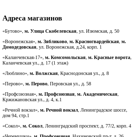
Адреса магазинов
«Бутово»,
м. Улица Скобелевская
, ул. Изюмская, д. 50
«Воронежская»,
м. Зябликово
,
м. Красногвардейская
,
м.
Домодедовская
, ул. Воронежская, д.24, корп. 1
«Каланчевская-17»,
м. Комсомольская
,
м. Красные ворота
,
Каланчевская ул., д. 17 (1 этаж)
«Люблино»,
м. Волжская
, Краснодонская ул., д. 8
«Перово»,
м. Перово
, Перовская ул., д. 58
«Профсоюзная»,
м. Профсоюзная
,
м. Академическая
,
Кржижановская ул., д. 4, к.1
«Речной вокзал»,
м. Речной вокзал
, Ленинградское шоссе,
дом 94, стр.1
«Сокол»,
м. Сокол
, Ленинградский проспект, д. 77/2, корп. 4
«Черемушки»,
м. Профсоюзная
, Нахимовский пр-т, д. 26