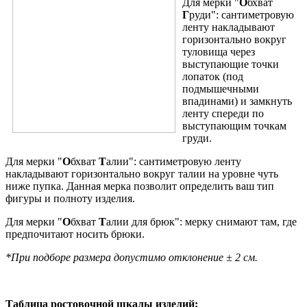
Для мерки "
О
бхват
Г
руди": сантиметровую
ленту накладывают
горизонтально вокруг
туловища через
выступающие точки
лопаток (под
подмышечными
впадинами) и замкнуть
ленту спереди по
выступающим точкам
груди.
Для мерки "
О
бхват
Т
алии": сантиметровую ленту
накладывают горизонтально вокруг талии на уровне чуть
ниже пупка. Данная мерка позволит определить ваш тип
фигуры и полноту изделия.
Для мерки "
О
бхват
Т
алии для брюк": мерку снимают там, где
предпочитают носить брюки.
*При подборе размера допустимо отклонение ± 2 см.
Таблица ростовочной шкалы изделий: