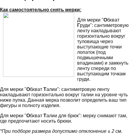
Как самостоятельно снять мерки:
Для мерки "
О
бхват
Г
руди": сантиметровую
ленту накладывают
горизонтально вокруг
туловища через
выступающие точки
лопаток (под
подмышечными
впадинами) и замкнуть
ленту спереди по
выступающим точкам
груди.
Для мерки "
О
бхват
Т
алии": сантиметровую ленту
накладывают горизонтально вокруг талии на уровне чуть
ниже пупка. Данная мерка позволит определить ваш тип
фигуры и полноту изделия.
Для мерки "
О
бхват
Т
алии для брюк": мерку снимают там,
где предпочитают носить брюки.
*При подборе размера допустимо отклонение ± 2 см.