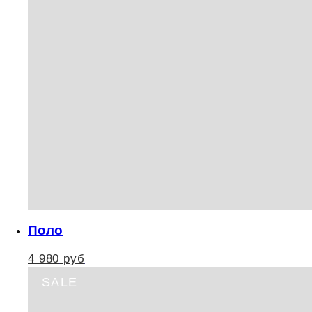
Поло
4 980
руб
SALE