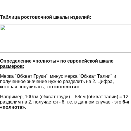
Таблица ростовочной шкалы изделий:
Определение «полноты» по европейской шкале
размеров:
Мерка "
О
бхват
Г
руди" минус мерка "
О
бхват
Т
алии" и
полученное значение нужно разделить на 2. Цифра,
которая получилась, это
«полнота»
.
Например, 100см (обхват груди) – 88см (обхват талии) = 12,
разделим на 2, получается - 6, т.е. в данном случае - это
6-я
«полнота»
.