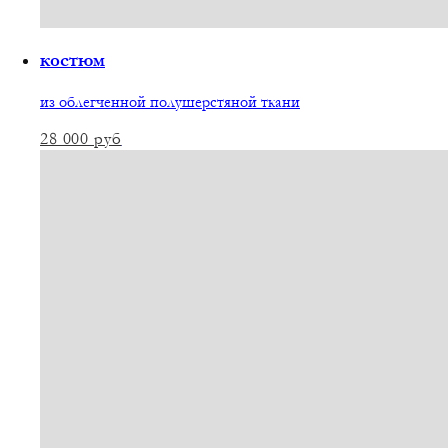
костюм
из облегченной полушерстяной ткани
28 000
руб