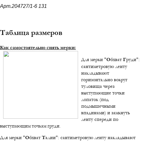
Арт.204727/1-6 131
Таблица размеров
Как самостоятельно снять мерки:
Для мерки "
О
бхват
Г
руди":
сантиметровую ленту
накладывают
горизонтально вокруг
туловища через
выступающие точки
лопаток (под
подмышечными
впадинами) и замкнуть
ленту спереди по
выступающим точкам груди.
Для мерки "
О
бхват
Т
алии": сантиметровую ленту накладывают