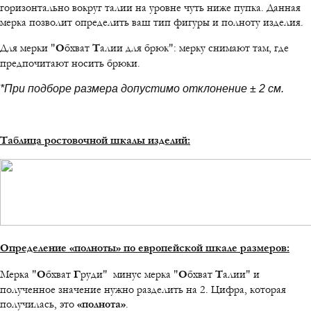
горизонтально вокруг талии на уровне чуть ниже пупка. Данная
мерка позволит определить ваш тип фигуры и полноту изделия.
Для мерки "
О
бхват
Т
алии для брюк": мерку снимают там, где
предпочитают носить брюки.
*При подборе размера допустимо отклонение ± 2 см.
Таблица ростовочной шкалы изделий:
Определение «полноты» по европейской шкале размеров:
Мерка "
О
бхват
Г
руди" минус мерка "
О
бхват
Т
алии" и
полученное значение нужно разделить на 2. Цифра, которая
получилась, это
«полнота»
.