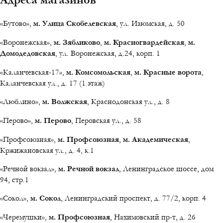
«Бутово»,
м. Улица Скобелевская
, ул. Изюмская, д. 50
«Воронежская»,
м. Зябликово
,
м. Красногвардейская
,
м.
Домодедовская
, ул. Воронежская, д.24, корп. 1
«Каланчевская-17»,
м. Комсомольская
,
м. Красные ворота
,
Каланчевская ул., д. 17 (1 этаж)
«Люблино»,
м. Волжская
, Краснодонская ул., д. 8
«Перово»,
м. Перово
, Перовская ул., д. 58
«Профсоюзная»,
м. Профсоюзная
,
м. Академическая
,
Кржижановская ул., д. 4, к.1
«Речной вокзал»,
м. Речной вокзал
, Ленинградское шоссе, дом
94, стр.1
«Сокол»,
м. Сокол
, Ленинградский проспект, д. 77/2, корп. 4
«Черемушки»,
м. Профсоюзная
, Нахимовский пр-т, д. 26