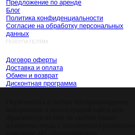
Предложение по аренде
Блог
Политика конфиденциальности
Согласие на обработку персональных
данных
ПОКУПАТЕЛЯМ
Договор оферты
Доставка и оплата
Обмен и возврат
Дисконтная программа
Перепечатка и любое воспроизведение
материалов и иллюстраций сайта или
фрагментов из них на любом языке
возможны лишь с письменного разрешен
компании АО «Большевичка»